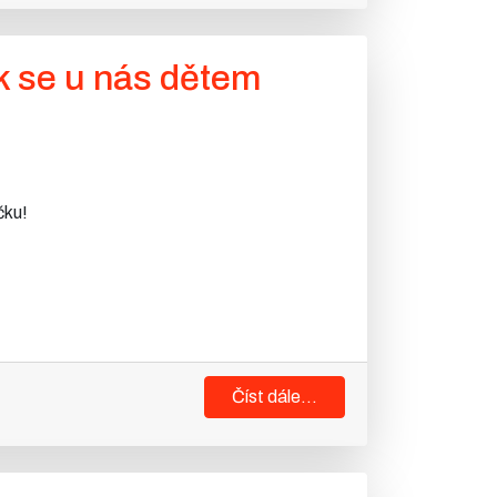
k se u nás dětem
čku!
Číst dále...