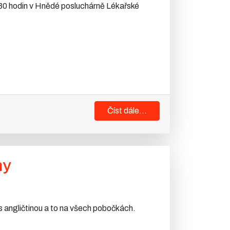
.30 hodin v Hnědé posluchárně Lékařské
Číst dále...
ny
 s angličtinou a to na všech pobočkách.