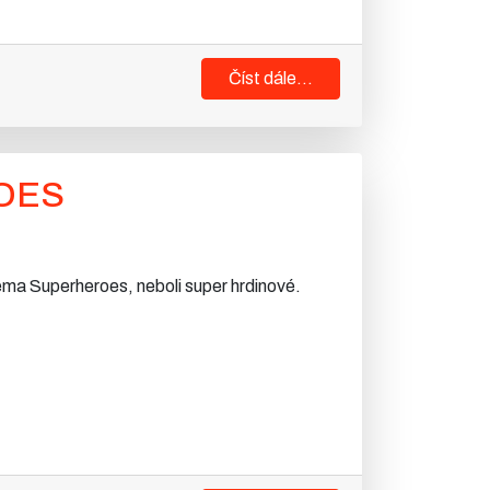
Číst dále...
ROES
éma Superheroes, neboli super hrdinové.