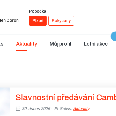
Pobočka
len Doron
Plzeň
Rokycany
(akutální stránka)
ás
Aktuality
Můj profil
Letní akce
Slavnostní předávání Cambr
30. duben 2026 -
Sekce:
Aktuality