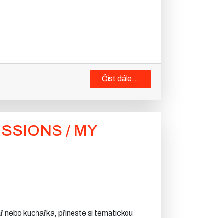
Číst dále...
ESSIONS / MY
lář nebo kuchařka, přineste si tematickou