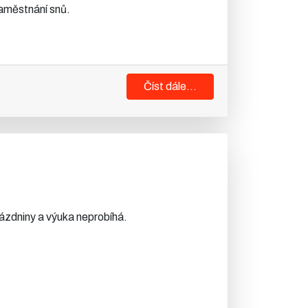
zaměstnání snů.
Číst dále...
prázdniny a výuka neprobíhá.