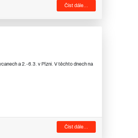
Číst dále...
okycanech a 2.-6.3. v Plzni. V těchto dnech na
Číst dále...