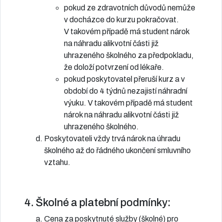
pokud ze zdravotních důvodů nemůže
v docházce do kurzu pokračovat.
V takovém případě má student nárok
na náhradu alikvotní části již
uhrazeného školného za předpokladu,
že doloží potvrzení od lékaře.
pokud poskytovatel přeruší kurz a v
období do 4 týdnů nezajistí náhradní
výuku. V takovém případě má student
nárok na náhradu alikvotní části již
uhrazeného školného.
Poskytovateli vždy trvá nárok na úhradu
školného až do řádného ukončení smluvního
vztahu.
4. Školné a platební podmínky:
Cena za poskytnuté služby (školné) pro