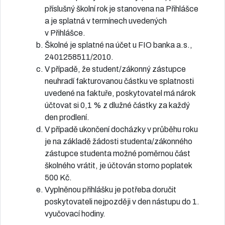
příslušný školní rok je stanovena na Přihlášce
a je splatná v termínech uvedených
v Přihlášce.
Školné je splatné na účet u FIO banka a.s.,
2401258511/2010.
V případě, že student/zákonný zástupce
neuhradí fakturovanou částku ve splatnosti
uvedené na faktuře, poskytovatel má nárok
účtovat si 0,1 % z dlužné částky za každý
den prodlení.
V případě ukončení docházky v průběhu roku
je na základě žádosti studenta/zákonného
zástupce studenta možné poměrnou část
školného vrátit, je účtován storno poplatek
500 Kč.
Vyplněnou přihlášku je potřeba doručit
poskytovateli nejpozději v den nástupu do 1.
vyučovací hodiny.