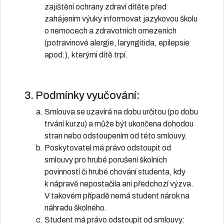
zajištění ochrany zdraví dítěte před
zahájením výuky informovat jazykovou školu
o nemocech a zdravotních omezeních
(potravinové alergie, laryngitida, epilepsie
apod.), kterými dítě trpí.
3. Podmínky vyučování:
Smlouva se uzavírá na dobu určitou (po dobu
trvání kurzu) a může být ukončena dohodou
stran nebo odstoupením od této smlouvy.
Poskytovatel má právo odstoupit od
smlouvy pro hrubé porušení školních
povinností či hrubé chování studenta, kdy
k nápravě nepostačila ani předchozí výzva.
V takovém případě nemá student nárok na
náhradu školného.
Student má právo odstoupit od smlouvy: