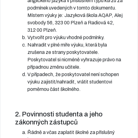
anglického jazyka v příslušném typu kurzu za
podmínek uvedených v tomto dokumentu.
Místem výuky je: Jazyková škola AQAP, Alej
svobody 56, 323 00 Plzeň a Radiová 42,
312 00 Plzeň.
Vytvořit pro výuku vhodné podmínky.
Nahradit v plné míře výuku, která byla
zrušena ze strany poskytovatele.
Poskytovatel si nicméně vyhrazuje právo na
případnou změnu učitele.
V případech, že poskytovatel není schopen
výuku zajistit/nahradit, vrátit studentovi
poměrnou část školného.
2. Povinnosti studenta a jeho
zákonných zástupců
Řádně a včas zaplatit školné za příslušný