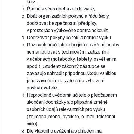
kurz.
Řádně a včas docházet do výuky.
Dbát organizačních pokynů a řádu školy,
dodržovat bezpečnostní předpisy,
v prostorách výukového centra nekouřit.
Dodržovat pokyny učitelů a nerušit výuku.
Bez svolení učitele nebo jiné pověřené osoby
nemanipulovat s technickými zařízeními
v učebnách (notebooky, tablety, osvětlením
apod.). Student/zákonný zástupce se
zavazuje nahradit případnou škodu vzniklou
jeho zaviněním na zařízení a vybavení
poskytovatele.
Neprodleně uvědomit učitele o předčasném
ukončení docházky a o případné změně
osobních údajů relevantních pro výuku
(zejména jméno, bydliště, e-mail, telefonní
číslo).
Dle vlastního uvážení a s ohledem na