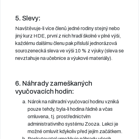
5. Slevy:
Navštěvuje-li více členů jedné rodiny stejný nebo
jiný kurz HDE, první z nich hradí školné v plné výši,
každému dalšímu členu pak přísluší jednorázová
sourozenecká sleva ve výši 10 % z výuky (sleva se
nevztahuje na učebnice a výukové materiály).
6. Náhrady zameškaných
vyučovacích hodin:
Nárok na náhradní vyučovací hodinu vzniká
pouze tehdy, byla-li hodina řádně a včas
omluvena, tj. prostřednictvím
administrativního systému Zooza. Lekci je
možné omluvit kdykoliv před jejím začátkem.
Poskytovatel umožňuje náhradu všech