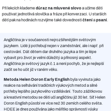
Při lekcích klademe
důraz na mluvené slovo
a učíme děti
používat jednotlivá slovíčka a fráze při konverzaci. U starších
dětí pak na hodinách rozvíjíme také dovednosti
čtení
a
psaní
.
Angličtina je v současnosti nejrozšířenějším světovým
jazykem. Lidé ji potřebují nejen v zaměstnání, ale i např. při
cestování. Dát dětem dar druhého jazyka a tím je lépe
vybavit pro život je velmi důležitý a přínosný aspekt.
Angličtina je světový jazyk č.1 a není pochyb, že je nejlepší
začít se ho učit již v raném věku.
Metoda Helen Doron Early English
byla vyvinuta jako
reakce na selhávání tradičních výukových metod a silné
potřeby lepšího jazykového vzdělávání. Touto zážitkovou
a kreativní metodou se děti učí angličtinu již 30 let. Síť Helen
Doron English působí ve více než 30 zemích celého světa.
HDEE je dnes používána jako měřítko správnosti výuky