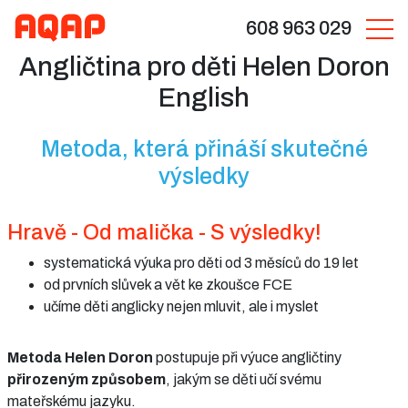
608 963 029
Angličtina pro děti Helen Doron
English
Metoda, která přináší skutečné
výsledky
Hravě - Od malička - S výsledky!
systematická výuka pro děti od 3 měsíců do 19 let
od prvních slůvek a vět ke zkoušce FCE
učíme děti anglicky nejen mluvit, ale i myslet
Metoda Helen Doron
postupuje při výuce angličtiny
přirozeným způsobem
, jakým se děti učí svému
mateřskému jazyku.