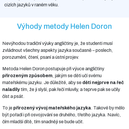
cizích jazyků v raném věku.
Výhody metody Helen Doron
Nevýhodou tradiční výuky angličtiny je, že studenti musí
zvládnout všechny aspekty jazyka současně – poslech,
porozumění, čtení, psaní a ústní projev.
Metoda Helen Doron postupuje při výuce angličtiny
přirozeným způsobem
, jakým se děti učí svému
mateřskému jazyku. Je důležité, aby se
děti nejprve na řeč
naladily
tím, že ji slyší, pak řečí mluvily, a teprve pak se učily
číst a psát.
To je
přirozený vývoj mateřského jazyka
. Takové by mělo
být pořadí i při osvojování se druhého, třetího jazyka. Navíc,
čím mladší dítě, tím snadněji se bude učit.