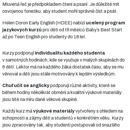
Mluvená řeč je předpokladem čtení a psaní. Je důležité mít
osvojenou fonetiku, aby student mohl správně číst a psát.
Helen Doron Early English (HDEE) nabízí
ucelený program
jazykových kurzů
pro děti od tří měsíců Baby´s Best Start
až po Teen English pro studenty do 18 let.
Kurzy podporují
individualitu každého studenta
v samotných hodinách, kde se vyučuje v malých skupinách do
6 dětí. Lektor má na každého žáka dostatek času, aby se mu
věnoval a děti jsou stále motivovány k lepším výsledkům.
Chuť učit se anglicky
podporují různé aktivity, které se
během hodiny několikrát obmění a kvalitní výukové materiály
jsou šité na míru dané věkové skupině.
Každý kurz má
výukové materiály
vytvořeny s ohledem na
schopnosti a zájmy dětí a studentů v konkrétním věku. Kurzy
jsou zpracovány tak, aby studenti postupovali od snazšího