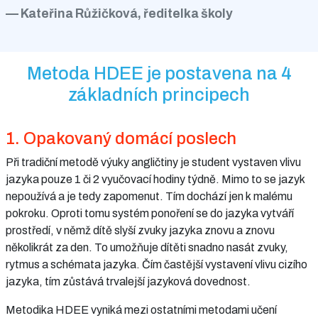
Kateřina Růžičková, ředitelka školy
Metoda HDEE je postavena na 4
základních principech
1. Opakovaný domácí poslech
Při tradiční metodě výuky angličtiny je student vystaven vlivu
jazyka pouze 1 či 2 vyučovací hodiny týdně. Mimo to se jazyk
nepoužívá a je tedy zapomenut. Tím dochází jen k malému
pokroku. Oproti tomu systém ponoření se do jazyka vytváří
prostředí, v němž dítě slyší zvuky jazyka znovu a znovu
několikrát za den. To umožňuje dítěti snadno nasát zvuky,
rytmus a schémata jazyka. Čím častější vystavení vlivu cizího
jazyka, tím zůstává trvalejší jazyková dovednost.
Metodika HDEE vyniká mezi ostatními metodami učení