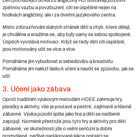
Děti přicházející do kurzů angličtiny HD dostávají pozitivní
zpětnou vazbu a povzbuzení, cítí se úspěšně nejen na
hodinách angličtiny, ale i za dveřmi jazykového centra.
Místo zdůrazňování slabých stránek dětí a chyb, které dělají,
je chválíme a snažíme se, aby byly samy se sebou spokojené.
Úspěch vyvolává motivaci. Když se tedy děti cítí úspěšně,
jsou motivovány učit se více a více.
Pomáháme jim vybudovat si sebedůvěru a kreativitu.
Pomáháme jim nalézt lásku k učení a naučit se způsobu, jak se
učit.
3. Učení jako zábava
Oproti tradičním výukovým metodám HDEE zahrnuje hry,
písničky a aktivity, vše je poutavé a pestré, zajímavé a hlavně
zábavné. Výuka působí spíše jako hra a děti se nadšeně
zapojují. Nicméně přestože jsou tyto hry a aktivity pro děti
zábavné, ve skutečnosti jde o velmi seriózní a dobře
promyšlené, pečlivě naplánované lekce opírající se