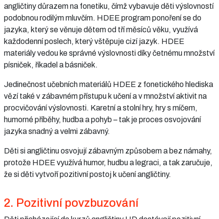
angličtiny důrazem na fonetiku, čímž vybavuje děti výslovností
podobnou rodilým mluvčím. HDEE program ponoření se do
jazyka, který se věnuje dětem od tří měsíců věku, využívá
každodenní poslech, který vštěpuje cizí jazyk. HDEE
materiály vedou ke správné výslovnosti díky četnému množství
písniček, říkadel a básniček.
Jedinečnost učebních materiálů HDEE z fonetického hlediska
vězí také v zábavném přístupu k učení a v množství aktivit na
procvičování výslovnosti. Karetní a stolní hry, hry s míčem,
humorné příběhy, hudba a pohyb – tak je proces osvojování
jazyka snadný a velmi zábavný.
Děti si angličtinu osvojují zábavným způsobem a bez námahy,
protože HDEE využívá humor, hudbu a legraci, a tak zaručuje,
že si děti vytvoří pozitivní postoj k učení angličtiny.
2. Pozitivní povzbuzování