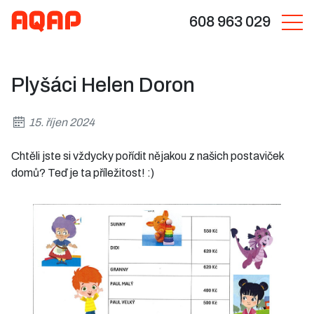
608 963 029
Plyšáci Helen Doron
15. říjen 2024
Chtěli jste si vždycky pořídit nějakou z našich postaviček
domů? Teď je ta příležitost! :)